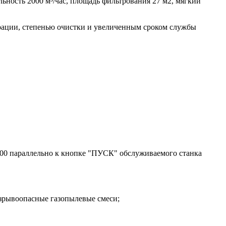
ность 2000 м³/час, площадь фильтрования 27 м2, мягкий
ации, степенью очистки и увеличенным сроком службы
000 параллельно к кнопке "ПУСК" обслуживаемого станка
взрывоопасные газопылевые смеси;