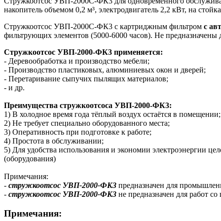
Стружкоотсос УВП-2000С-ФК3
для одновременного обслужива
накопитель объемом 0,2 м³, электродвигатель 2,2 кВт, на стой
Стружкоотсос УВП-2000С-ФК3 с картриджным фильтром
с ав
фильтрующих элементов (5000-6000 часов). Не предназначены
Стружкоотсос УВП-2000-ФК3
применяется:
- Деревообработка и производство мебели;
- Производство пластиковых, алюминиевых окон и дверей;
- Перетаривание сыпучих пылящих материалов;
- и др.
Преимущества стружкоотсоса УВП-2000-ФК3:
1) В холодное время года тёплый воздух остаётся в помещении;
2) Не требует специально оборудованного места;
3) Оперативность при подготовке к работе;
4) Простота в обслуживании;
5) Для удобства использования и экономии электроэнергии це
(оборудования)
Примечания:
-
стружкоотсос УВП-2000-ФК3
предназначен для промышленн
-
стружкоотсос УВП-2000-ФК3
не предназначен для работ со
Примечания: