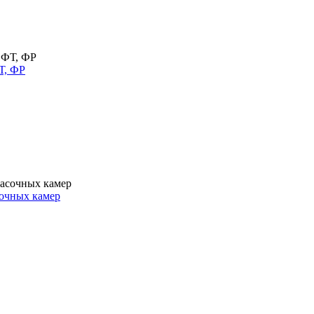
Т, ФР
очных камер