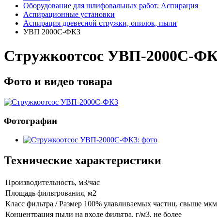
Оборудование для шлифовальных работ. Аспирация
Аспирационные установки
Аспирация древесной стружки, опилок, пыли
УВП 2000С-ФК3
Стружкоотсос УВП-2000С-Ф
Фото и видео товара
Фотографии
Технические характеристики
Производительность, мЗ/час
Площадь фильтрования, м2
Класс фильтра / Размер 100% улавливаемых частиц, свыше мкм
Концентрация пыли на входе фильтра, г/м3, не более