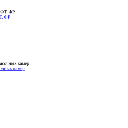
Т, ФР
очных камер