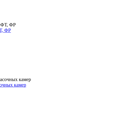
Т, ФР
очных камер