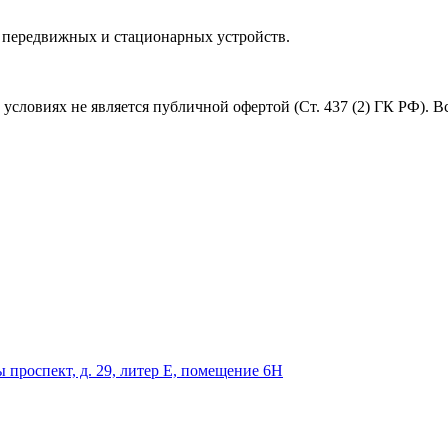
 передвижных и стационарных устройств.
условиях не является публичной офертой (Ст. 437 (2) ГК РФ). 
 проспект, д. 29, литер Е, помещение 6Н