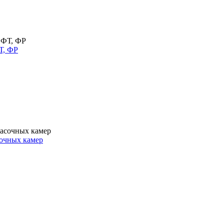
Т, ФР
очных камер