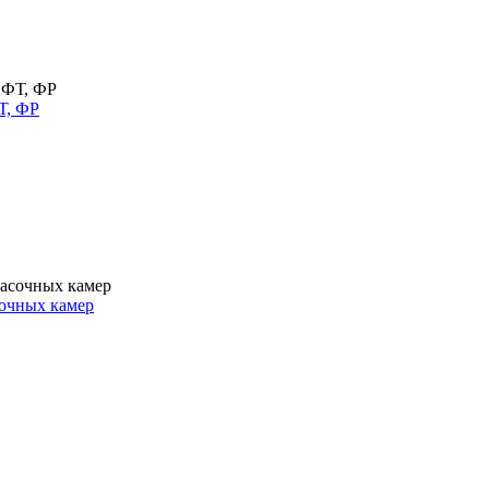
Т, ФР
очных камер