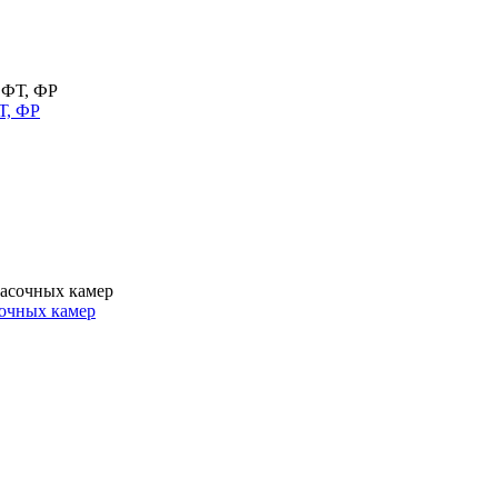
Т, ФР
очных камер