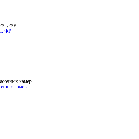
Т, ФР
очных камер