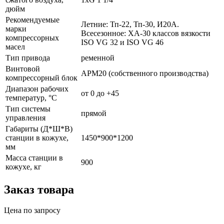
дюйм
Рекомендуемые
Летние: Тп-22, Тп-30, И20А.
марки
Всесезонное: ХА-30 классов вязкости
компрессорных
ISO VG 32 и ISO VG 46
масел
Тип привода
ременной
Винтовой
АРМ20 (собственного производства)
компрессорный блок
Диапазон рабочих
от 0 до +45
температур, °С
Тип системы
прямой
управления
Габариты (Д*Ш*В)
станции в кожухе,
1450*900*1200
мм
Масса станции в
900
кожухе, кг
Заказ товара
Цена по запросу