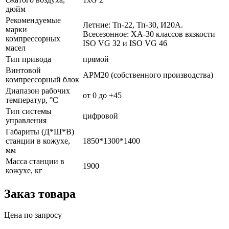
дюйм
Рекомендуемые
Летние: Тп-22, Тп-30, И20А.
марки
Всесезонное: ХА-30 классов вязкости
компрессорных
ISO VG 32 и ISO VG 46
масел
Тип привода
прямой
Винтовой
АРМ20 (собственного производства)
компрессорный блок
Диапазон рабочих
от 0 до +45
температур, °С
Тип системы
цифровой
управления
Габариты (Д*Ш*В)
станции в кожухе,
1850*1300*1400
мм
Масса станции в
1900
кожухе, кг
Заказ товара
Цена по запросу