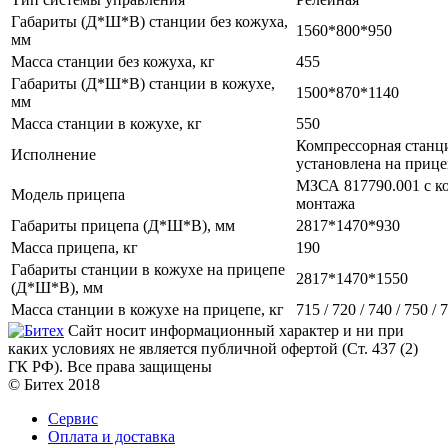
Габариты (Д*Ш*В) станции без кожуха,
1560*800*950
мм
Масса станции без кожуха, кг
455
Габариты (Д*Ш*В) станции в кожухе,
1500*870*1140
мм
Масса станции в кожухе, кг
550
Компрессорная станц
Исполнение
установлена на приц
МЗСА 817790.001 с к
Модель прицепа
монтажа
Габариты прицепа (Д*Ш*В), мм
2817*1470*930
Масса прицепа, кг
190
Габариты станции в кожухе на прицепе
2817*1470*1550
(Д*Ш*В), мм
Масса станции в кожухе на прицепе, кг
715 / 720 / 740 / 750 / 
Сайт носит информационный характер и ни при
каких условиях не является публичной офертой (Ст. 437 (2)
ГК РФ). Все права защищены
© Битех 2018
Сервис
Оплата и доставка