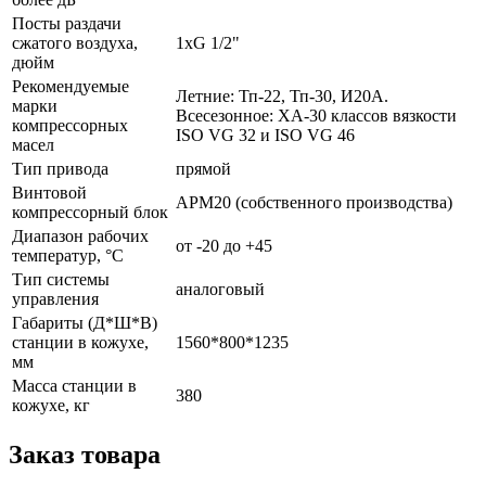
Посты раздачи
сжатого воздуха,
1хG 1/2"
дюйм
Рекомендуемые
Летние: Тп-22, Тп-30, И20А.
марки
Всесезонное: ХА-30 классов вязкости
компрессорных
ISO VG 32 и ISO VG 46
масел
Тип привода
прямой
Винтовой
АРМ20 (собственного производства)
компрессорный блок
Диапазон рабочих
от -20 до +45
температур, °С
Тип системы
аналоговый
управления
Габариты (Д*Ш*В)
станции в кожухе,
1560*800*1235
мм
Масса станции в
380
кожухе, кг
Заказ товара