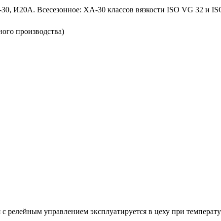
п-30, И20А. Всесезонное: ХА-30 классов вязкости ISO VG 32 и I
ого производства)
с релейным управлением эксплуатируется в цеху при температу