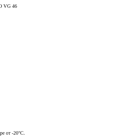
SO VG 46
ре от -20°С.