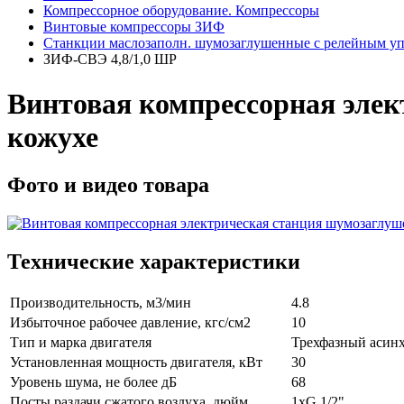
Компрессорное оборудование. Компрессоры
Винтовые компрессоры ЗИФ
Станкции маслозаполн. шумозаглушенные с релейным 
ЗИФ-СВЭ 4,8/1,0 ШР
Винтовая компрессорная эле
кожухе
Фото и видео товара
Технические характеристики
Производительность, м3/мин
4.8
Избыточное рабочее давление, кгс/см2
10
Тип и марка двигателя
Трехфазный асинхр
Установленная мощность двигателя, кВт
30
Уровень шума, не более дБ
68
Посты раздачи сжатого воздуха, дюйм
1хG 1/2"