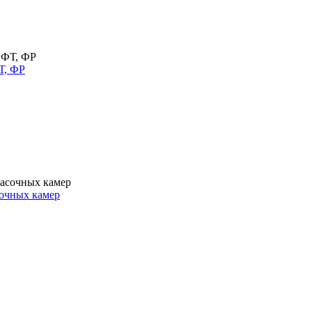
Т, ФР
очных камер