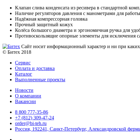
Клапан слива конденсата из ресивера в стандартной ком
Наличие регуляторов давления с манометрами для работы
Надёжная компрессорная головка
Прочный защитный кожух
Колёса большого диаметра и эргономичная ручка для удо
Противоскользящие опорные элементы для исключения с
Сайт носит информационный характер и ни при каких 
© Битех 2018
Сервис
Оплата и доставка
Каталог
Выполненные проекты
Новости
О компании
Вакансии
8 800 777-35-86
+7 (812) 309-47-24
order@bi-teh.ru
Россия, 192241, Санкт-Петербург, Александровской фермы