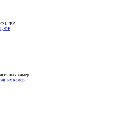
Т, ФР
очных камер