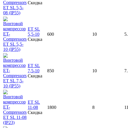
Скидка
ET SL
5,5-10
600
10
5
Скидка
ET SL
7,5-10
850
10
7
Скидка
ET SL
11-08
1800
8
1
Скидка