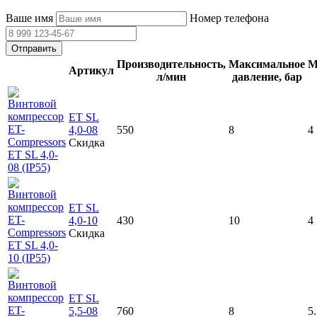
Ваше имя
Номер телефона
Отправить
Производительность,
Максимальное
М
Артикул
л/мин
давление, бар
ET SL
4,0-08
550
8
4
Скидка
ET SL
4,0-10
430
10
4
Скидка
ET SL
5,5-08
760
8
5