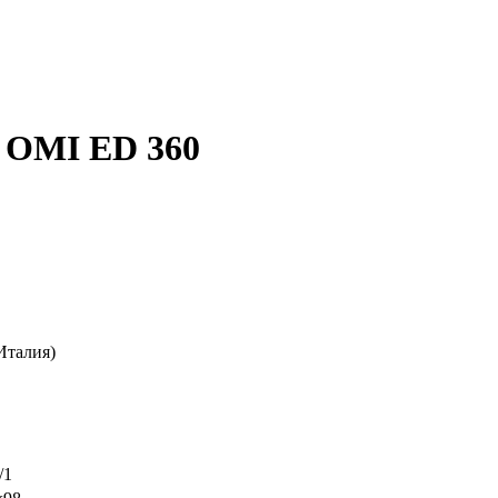
 OMI ED 360
Италия)
/1