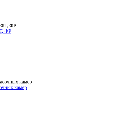
Т, ФР
очных камер