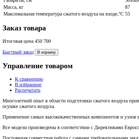
Габариты, см
50x68
Масса, кг
87
Максимальная температура сжатого воздуха на входе,°C
55
Заказ товара
Итоговая цена
450 700
Быстрый заказ
В корзину
Управление товаром
К сравнению
В избранное
Распечатать
Многолетний опыт в области подготовки сжатого воздуха прив
осушке сжатого воздуха.
Применение самых высококачественных компонентов и узлов в 
Все модели произведены в соответствии с Директивами Евросо
Постоянная совместная работа с самыми требовательными зака