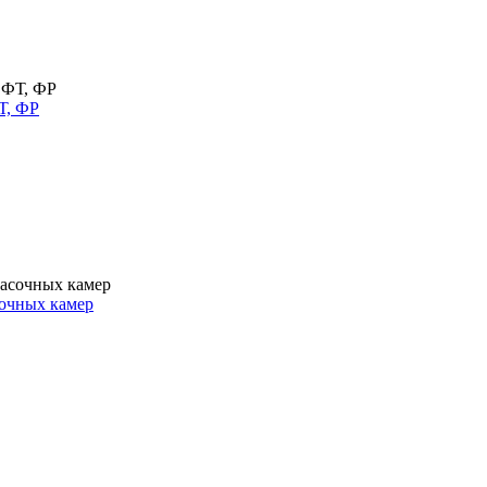
Т, ФР
очных камер