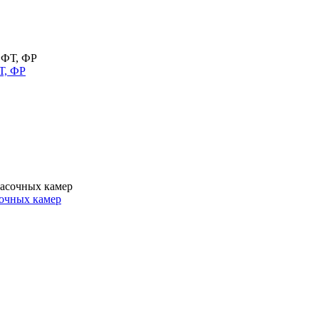
Т, ФР
очных камер