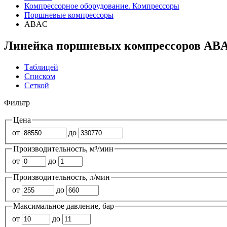
Компрессорное оборудование. Компрессоры
Поршневые компрессоры
ABAC
Линейка поршневых компрессоров AB
Таблицей
Списком
Сеткой
Фильтр
Цена
от
до
Производительность, м³/мин
от
до
Производительность, л/мин
от
до
Максимальное давление, бар
от
до