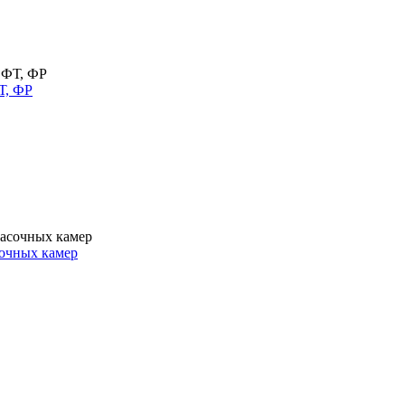
Т, ФР
очных камер