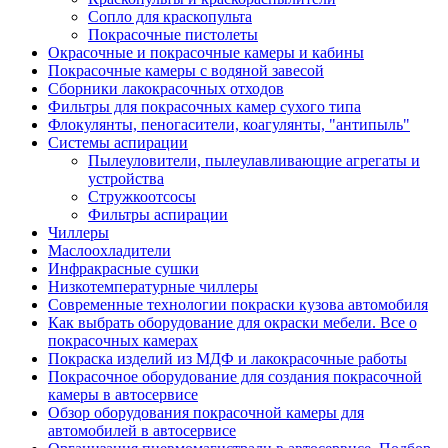
Сопло для краскопульта
Покрасочные пистолеты
Окрасочные и покрасочные камеры и кабины
Покрасочные камеры с водяной завесой
Сборники лакокрасочных отходов
Фильтры для покрасочных камер сухого типа
Флокулянты, пеногасители, коагулянты, "антипыль"
Системы аспирации
Пылеуловители, пылеулавливающие агрегаты и
устройства
Стружкоотсосы
Фильтры аспирации
Чиллеры
Маслоохладители
Инфракрасные сушки
Низкотемпературные чиллеры
Современные технологии покраски кузова автомобиля
Как выбрать оборудование для окраски мебели. Все о
покрасочных камерах
Покраска изделий из МДФ и лакокрасочные работы
Покрасочное оборудование для создания покрасочной
камеры в автосервисе
Обзор оборудования покрасочной камеры для
автомобилей в автосервисе