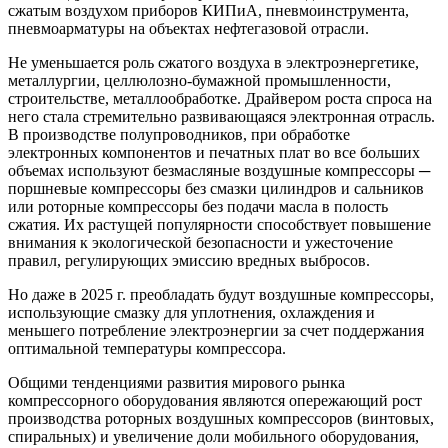
сжатым воздухом приборов КИПиА, пневмоинструмента,
пневмоарматуры на объектах нефтегазовой отрасли.
Не уменьшается роль сжатого воздуха в электроэнергетике,
металлургии, целлюлозно-бумажной промышленности,
строительстве, металлообработке. Драйвером роста спроса на
него стала стремительно развивающаяся электронная отрасль.
В производстве полупроводников, при обработке
электронных компонентов и печатных плат во все больших
объемах используют безмасляные воздушные компрессоры ─
поршневые компрессоры без смазки цилиндров и сальников
или роторные компрессоры без подачи масла в полость
сжатия. Их растущей популярности способствует повышение
внимания к экологической безопасности и ужесточение
правил, регулирующих эмиссию вредных выбросов.
Но даже в 2025 г. преобладать будут воздушные компрессоры,
использующие смазку для уплотнения, охлаждения и
меньшего потребление электроэнергии за счет поддержания
оптимальной температуры компрессора.
Общими тенденциями развития мирового рынка
компрессорного оборудования являются опережающий рост
производства роторных воздушных компрессоров (винтовых,
спиральных) и увеличение доли мобильного оборудования,