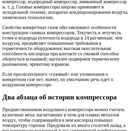
компрессор, водородный компрессор, аммиачный компрессор
и. т. д. Газовые компрессоры широко применяют в
холодильной технике, аппаратах кондиционирования воздуха,
химических технологиях.
Свойства конкретных газов обуславливают особенности
конструкции газовых компрессоров. Текучесть и летучесть
гелия и водорода (плотность водорода в 14 раз меньше, чем
воздуха), предъявляет повышенные требования к
герметичности оборудования; высокая окислительная
способность кислорода при контакте со смазкой способна
обернуться вспышкой; ацетилен подвержен термическому
разложению, чреватому взрывом.
Если прилагательного «газовый» или упоминания о
конкретном газе нет, значит, по умолчанию речь идет о
воздушном компрессоре.
Два абзаца об истории компрессора
Предшественником воздушного компрессора можно считать
кузнечные меха, нагнетавшие в печь для плавки металлов
воздух, чтобы содержащийся в нем кислород повышал
температуру горения. Придумали их много столетий назад, а
вот компрессор воздушный в его современной конфигурации