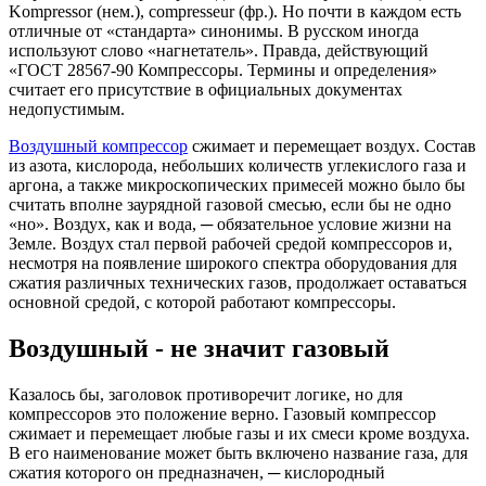
Kompressor (нем.), compresseur (фр.). Но почти в каждом есть
отличные от «стандарта» синонимы. В русском иногда
используют слово «нагнетатель». Правда, действующий
«ГОСТ 28567-90 Компрессоры. Термины и определения»
считает его присутствие в официальных документах
недопустимым.
Воздушный компрессор
сжимает и перемещает воздух. Состав
из азота, кислорода, небольших количеств углекислого газа и
аргона, а также микроскопических примесей можно было бы
считать вполне заурядной газовой смесью, если бы не одно
«но». Воздух, как и вода, ─ обязательное условие жизни на
Земле. Воздух стал первой рабочей средой компрессоров и,
несмотря на появление широкого спектра оборудования для
сжатия различных технических газов, продолжает оставаться
основной средой, с которой работают компрессоры.
Воздушный - не значит газовый
Казалось бы, заголовок противоречит логике, но для
компрессоров это положение верно. Газовый компрессор
сжимает и перемещает любые газы и их смеси кроме воздуха.
В его наименование может быть включено название газа, для
сжатия которого он предназначен, ─ кислородный