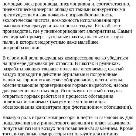
помощью электропривода, пневмопривод и, соответственно,
пневматическая энергия обладают такими конкурентными
преимуществами как пожаро- и взрывобезопасность,
экологическая чистота, возможность использования при
высоких температуре и влажности воздуха. Есть области
производства, где у пневмопривода нет альтернативы. Самый
очевидный пример ─ угольные шахты, опасные по газу и
пыли, в которых недопустимо даже малейшее
искрообразование.
В огромной роли воздушных компрессоров легко убедиться
на примере добывающей отрасли. В шахтах и рудниках,
разрабатывающих твердые полезные ископаемые, сжатый
воздух приводит в действие бурильные и погрузочные
машины, горнопроходческое оборудование, вентиляторы,
обеспечивающие проветривание горных выработок, насосы
для удаления шахтных вод. Используют сжатый воздух в
открытых горных работах и в процессах обогащения
полезных ископаемых (вакуумные установки для
обезвоживания концентрата при флотационном обогащении).
Важную роль играют компрессоры в нефте- и газодобыче. Для
поддержания внутрипластового давления в пласт закачивают
попутный газ или воздух под повышенным давлением. Кроме
того, воздушные компрессоры используют для питания